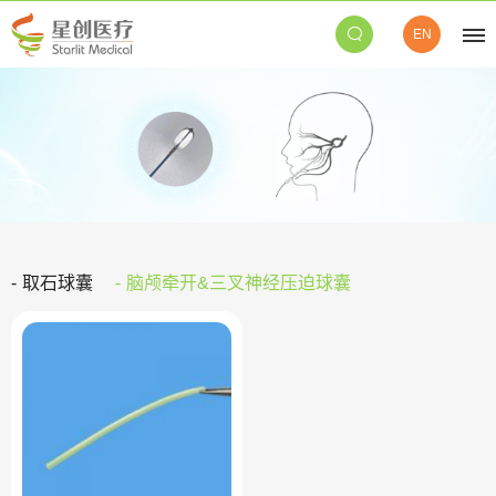
EN
取石球囊
脑颅牵开&三叉神经压迫球囊