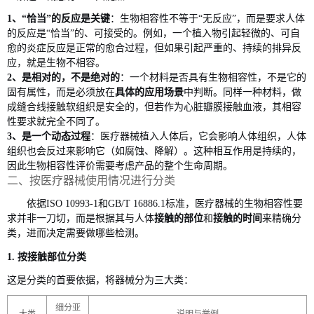
1、
“恰当”的反应是关键
：生物相容性不等于
“无反应”，而是要求人体
的反应是“恰当”的、可接受的。例如，一个植入物引起轻微的、可自
愈的炎症反应是正常的愈合过程，但如果引起严重的、持续的排异反
应，就是生物不相容
。
2、
是相对的，不是绝对的
：一个材料是否具有生物相容性，不是它的
固有属性，而是必须放在
具体的应用场景
中判断。同样一种材料，做
成缝合线接触软组织是安全的，但若作为心脏瓣膜接触血液，其相容
性要求就完全不同了
。
3、
是一个动态过程
：医疗器械植入人体后，它会影响人体组织，人体
组织也会反过来影响它（如腐蚀、降解）。这种相互作用是持续的，
因此生物相容性评价需要考虑产品的整个生命周期
。
二、按医疗器械使用情况进行分类
依据
ISO 10993-1和GB/T 16886.1标准，医疗器械的生物相容性要
求并非一刀切，而是根据其与人体
接触的部位
和
接触的时间
来精确分
类，进而决定需要做哪些检测
。
1. 按接触部位分类
这是分类的首要依据，将器械分为三大类：
细分亚