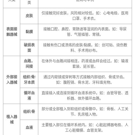
大类
说明与举例
类
仅接触完好皮肤，风险相对较低。如：心电电极、医用
皮肤
口罩、手术衣
。
表面接
接触口腔、鼻腔、胃肠道等湿润的内表面。如：导尿
黏膜
触器械
管、气管插管、胃镜
。
破损表
接触有伤口或溃疡的皮肤
/黏膜。如：创可贴、烧伤敷
面
料、手术用纱布
。
血路，
在体外与血路间接相连，药液或血样会经过。如：输液
间接
套装、延长管
。
外部接
组织
/骨/
通过内窥镜或穿刺等方式接触内部组织、骨或牙齿。
入器械
牙本质
如：腹腔镜、骨水泥、牙科填充物
。
循环血
直接插入或连接到循环血液系统中。如：血管导管、透
液
析器、体外循环血路
。
部分或全部植入到软组织或骨骼中。如：骨板、人工关
组织
/骨
节、乳房植入物
。
植入器
械
主要植入部位在循环系统内。如：心脏起搏器电极、人
血液
工心脏瓣膜、血管支架
。